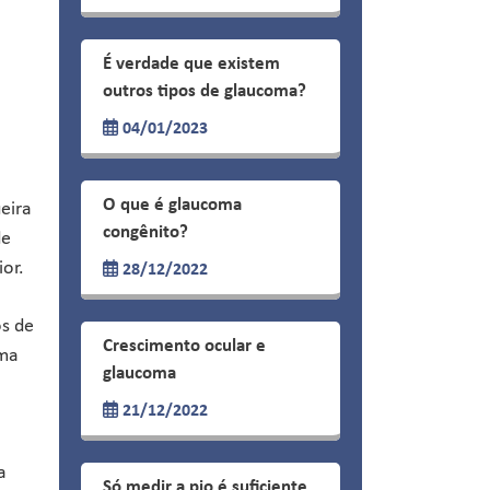
É verdade que existem
outros tipos de glaucoma?
04/01/2023
O que é glaucoma
eira
congênito?
de
ior.
28/12/2022
os de
Crescimento ocular e
oma
glaucoma
21/12/2022
a
Só medir a pio é suficiente