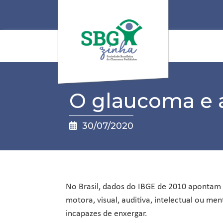
Home
Encontre seu médico
Material educativo
Cartaz
Cartilha
O glaucoma e a
Conteúdo médicos
Científico
Vídeos
30/07/2020
Blog
Contato
No Brasil, dados do IBGE de 2010 apontam 
motora, visual, auditiva, intelectual ou men
incapazes de enxergar.