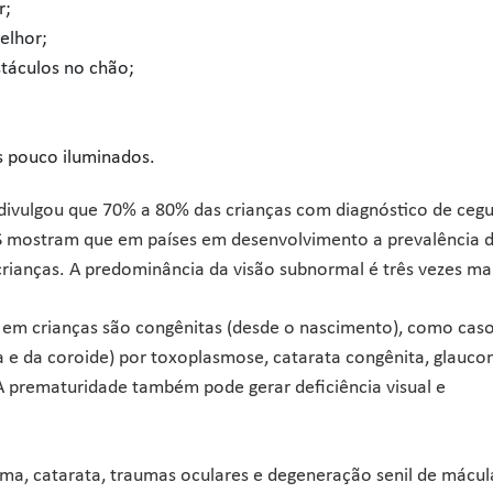
r;
elhor;
táculos no chão;
s pouco iluminados.
 divulgou que 70% a 80% das crianças com diagnóstico de cegu
S mostram que em países em desenvolvimento a prevalência 
l crianças. A predominância da visão subnormal é três vezes ma
 em crianças são congênitas (desde o nascimento), como cas
na e da coroide) por toxoplasmose, catarata congênita, glauc
 A prematuridade também pode gerar deficiência visual e
oma, catarata, traumas oculares e degeneração senil de mácul